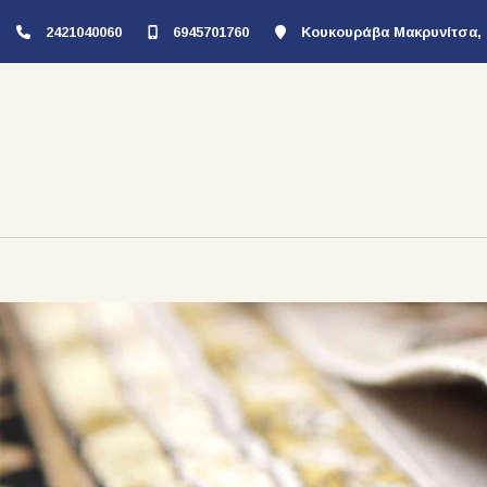
2421040060
6945701760
Κουκουράβα Μακρυνίτσα, 